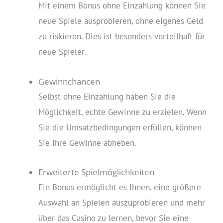
Mit einem Bonus ohne Einzahlung können Sie
neue Spiele ausprobieren, ohne eigenes Geld
zu riskieren. Dies ist besonders vorteilhaft für
neue Spieler.
Gewinnchancen
Selbst ohne Einzahlung haben Sie die
Möglichkeit, echte Gewinne zu erzielen. Wenn
Sie die Umsatzbedingungen erfüllen, können
Sie Ihre Gewinne abheben.
Erweiterte Spielmöglichkeiten
Ein Bonus ermöglicht es Ihnen, eine größere
Auswahl an Spielen auszuprobieren und mehr
über das Casino zu lernen, bevor Sie eine