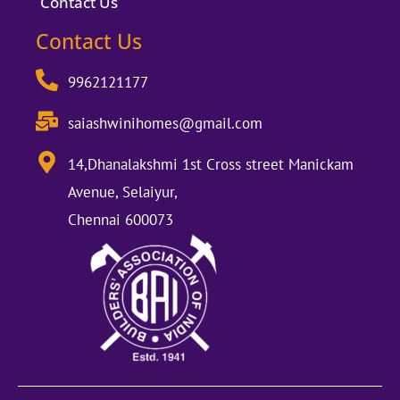
Contact Us
Contact Us
9962121177
saiashwinihomes@gmail.com
14,Dhanalakshmi 1st Cross street Manickam
Avenue, Selaiyur,
Chennai 600073