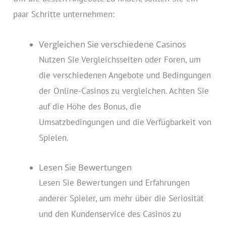
paar Schritte unternehmen:
Vergleichen Sie verschiedene Casinos
Nutzen Sie Vergleichsseiten oder Foren, um
die verschiedenen Angebote und Bedingungen
der Online-Casinos zu vergleichen. Achten Sie
auf die Höhe des Bonus, die
Umsatzbedingungen und die Verfügbarkeit von
Spielen.
Lesen Sie Bewertungen
Lesen Sie Bewertungen und Erfahrungen
anderer Spieler, um mehr über die Seriosität
und den Kundenservice des Casinos zu