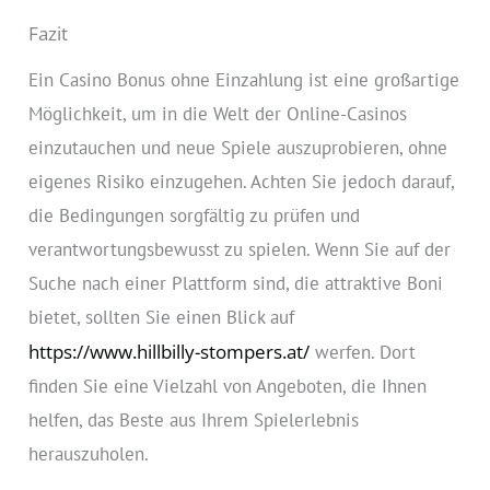
Fazit
Ein Casino Bonus ohne Einzahlung ist eine großartige
Möglichkeit, um in die Welt der Online-Casinos
einzutauchen und neue Spiele auszuprobieren, ohne
eigenes Risiko einzugehen. Achten Sie jedoch darauf,
die Bedingungen sorgfältig zu prüfen und
verantwortungsbewusst zu spielen. Wenn Sie auf der
Suche nach einer Plattform sind, die attraktive Boni
bietet, sollten Sie einen Blick auf
https://www.hillbilly-stompers.at/
werfen. Dort
finden Sie eine Vielzahl von Angeboten, die Ihnen
helfen, das Beste aus Ihrem Spielerlebnis
herauszuholen.