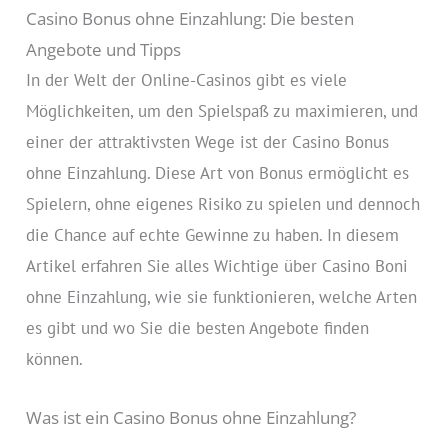
Casino Bonus ohne Einzahlung: Die besten
Angebote und Tipps
In der Welt der Online-Casinos gibt es viele
Möglichkeiten, um den Spielspaß zu maximieren, und
einer der attraktivsten Wege ist der Casino Bonus
ohne Einzahlung. Diese Art von Bonus ermöglicht es
Spielern, ohne eigenes Risiko zu spielen und dennoch
die Chance auf echte Gewinne zu haben. In diesem
Artikel erfahren Sie alles Wichtige über Casino Boni
ohne Einzahlung, wie sie funktionieren, welche Arten
es gibt und wo Sie die besten Angebote finden
können.
Was ist ein Casino Bonus ohne Einzahlung?