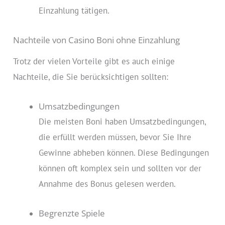
Einzahlung tätigen.
Nachteile von Casino Boni ohne Einzahlung
Trotz der vielen Vorteile gibt es auch einige
Nachteile, die Sie berücksichtigen sollten:
Umsatzbedingungen
Die meisten Boni haben Umsatzbedingungen,
die erfüllt werden müssen, bevor Sie Ihre
Gewinne abheben können. Diese Bedingungen
können oft komplex sein und sollten vor der
Annahme des Bonus gelesen werden.
Begrenzte Spiele