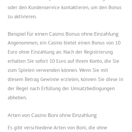
oder den Kundenservice kontaktieren, um den Bonus
zu aktivieren.
Beispiel für einen Casino Bonus ohne Einzahlung
Angenommen, ein Casino bietet einen Bonus von 10
Euro ohne Einzahlung an. Nach der Registrierung
erhalten Sie sofort 10 Euro auf Ihrem Konto, die Sie
zum Spielen verwenden können. Wenn Sie mit
diesem Betrag Gewinne erzielen, können Sie diese in
der Regel nach Erfüllung der Umsatzbedingungen
abheben.
Arten von Casino Boni ohne Einzahlung
Es gibt verschiedene Arten von Boni, die ohne