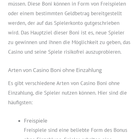
müssen. Diese Boni können in Form von Freispielen
oder einem bestimmten Geldbetrag bereitgestellt
werden, der auf das Spielerkonto gutgeschrieben
wird. Das Hauptziel dieser Boni ist es, neue Spieler
zu gewinnen und ihnen die Möglichkeit zu geben, das
Casino und seine Spiele risikofrei auszuprobieren.
Arten von Casino Boni ohne Einzahlung
Es gibt verschiedene Arten von Casino Boni ohne
Einzahlung, die Spieler nutzen können. Hier sind die
häufigsten:
Freispiele
Freispiele sind eine beliebte Form des Bonus