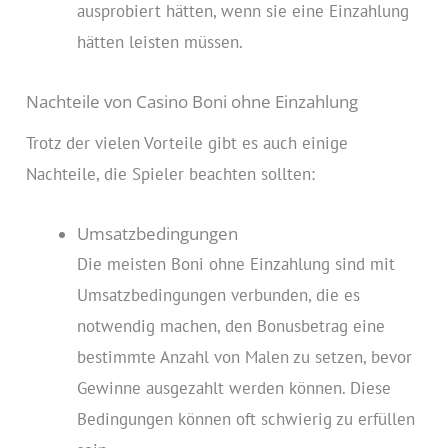
ausprobiert hätten, wenn sie eine Einzahlung
hätten leisten müssen.
Nachteile von Casino Boni ohne Einzahlung
Trotz der vielen Vorteile gibt es auch einige
Nachteile, die Spieler beachten sollten:
Umsatzbedingungen
Die meisten Boni ohne Einzahlung sind mit
Umsatzbedingungen verbunden, die es
notwendig machen, den Bonusbetrag eine
bestimmte Anzahl von Malen zu setzen, bevor
Gewinne ausgezahlt werden können. Diese
Bedingungen können oft schwierig zu erfüllen