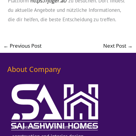
https://joger.at/
Plattform
zu besuchen. Dort findest
du aktuelle Angebote und nützliche Informationen,
die dir helfen, die beste Entscheidung zu treffen.
←
Previous Post
Next Post
→
About Company
We specialize in premium residential