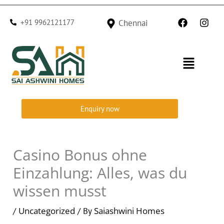
Skip
F
I
to
+91 9962121177
Chennai
a
n
c
s
content
e
t
b
a
Menu
o
g
o
r
k
a
m
Enquiry now
Casino Bonus ohne
Einzahlung: Alles, was du
wissen musst
Uncategorized
Saiashwini Homes
/
/ By