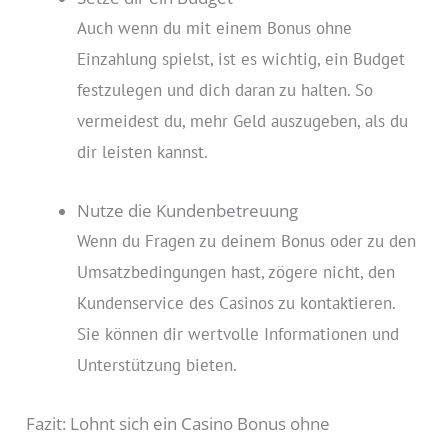
Auch wenn du mit einem Bonus ohne
Einzahlung spielst, ist es wichtig, ein Budget
festzulegen und dich daran zu halten. So
vermeidest du, mehr Geld auszugeben, als du
dir leisten kannst.
Nutze die Kundenbetreuung
Wenn du Fragen zu deinem Bonus oder zu den
Umsatzbedingungen hast, zögere nicht, den
Kundenservice des Casinos zu kontaktieren.
Sie können dir wertvolle Informationen und
Unterstützung bieten.
Fazit: Lohnt sich ein Casino Bonus ohne