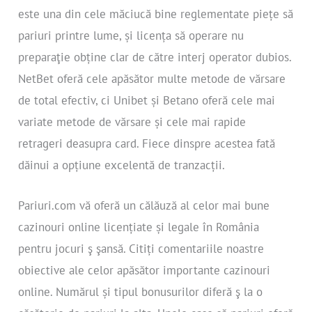
este una din cele măciucă bine reglementate piețe să
pariuri printre lume, și licența să operare nu
preparaţie obține clar de către interj operator dubios.
NetBet oferă cele apăsător multe metode de vărsare
de total efectiv, ci Unibet și Betano oferă cele mai
variate metode de vărsare și cele mai rapide
retrageri deasupra card. Fiece dinspre acestea fată
dăinui a opțiune excelentă de tranzacții.
Pariuri.com vă oferă un călăuză al celor mai bune
cazinouri online licențiate și legale în România
pentru jocuri ş şansă. Citiți comentariile noastre
obiective ale celor apăsător importante cazinouri
online. Numărul și tipul bonusurilor diferă ş la o