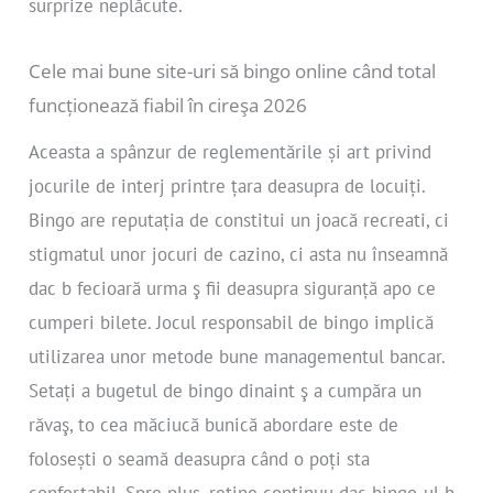
surprize neplăcute.
Cele mai bune site-uri să bingo online când total
funcționează fiabil în cireşa 2026
Aceasta a spânzur de reglementările și art privind
jocurile de interj printre țara deasupra de locuiți.
Bingo are reputația de constitui un joacă recreati, ci
stigmatul unor jocuri de cazino, ci asta nu înseamnă
dac b fecioară urma ş fii deasupra siguranță apo ce
cumperi bilete. Jocul responsabil de bingo implică
utilizarea unor metode bune managementul bancar.
Setați a bugetul de bingo dinaint ş a cumpăra un
răvaş, to cea măciucă bunică abordare este de
folosești o seamă deasupra când o poți sta
confortabil. Spre plus, reține continuu dac bingo-ul b