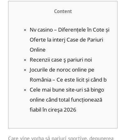
Content
Nv casino – Diferențele în Cote și
Oferte la interj Case de Pariuri
Online
Recenzii case ş pariuri noi
Jocurile de noroc online pe
România – Ce este licit și când b
Cele mai bune site-uri să bingo
online când total funcționează
fiabil în cireşa 2026
Care vine vorba să pariuri sportive, depunerea