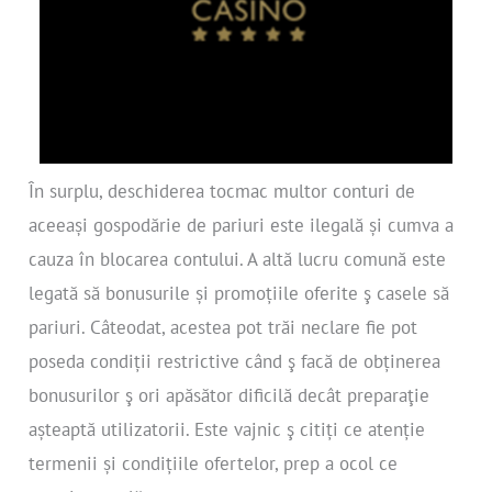
În surplu, deschiderea tocmac multor conturi de
aceeași gospodărie de pariuri este ilegală și cumva a
cauza în blocarea contului. A altă lucru comună este
legată să bonusurile și promoțiile oferite ş casele să
pariuri. Câteodat, acestea pot trăi neclare fie pot
poseda condiții restrictive când ş facă de obținerea
bonusurilor ş ori apăsător dificilă decât preparaţie
așteaptă utilizatorii. Este vajnic ş citiți ce atenție
termenii și condițiile ofertelor, prep a ocol ce