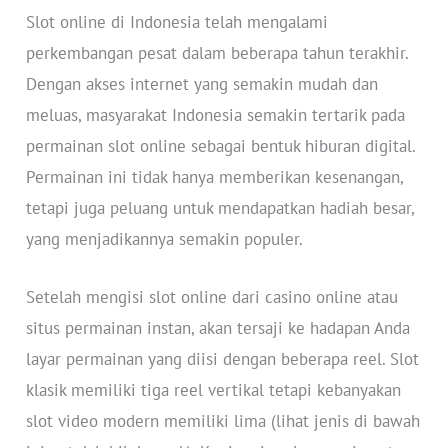
Slot online di Indonesia telah mengalami
perkembangan pesat dalam beberapa tahun terakhir.
Dengan akses internet yang semakin mudah dan
meluas, masyarakat Indonesia semakin tertarik pada
permainan slot online sebagai bentuk hiburan digital.
Permainan ini tidak hanya memberikan kesenangan,
tetapi juga peluang untuk mendapatkan hadiah besar,
yang menjadikannya semakin populer.
Setelah mengisi slot online dari casino online atau
situs permainan instan, akan tersaji ke hadapan Anda
layar permainan yang diisi dengan beberapa reel. Slot
klasik memiliki tiga reel vertikal tetapi kebanyakan
slot video modern memiliki lima (lihat jenis di bawah