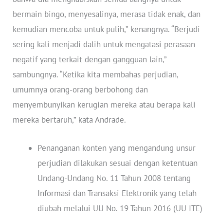
bermain bingo, menyesalinya, merasa tidak enak, dan
kemudian mencoba untuk pulih,” kenangnya. “Berjudi
sering kali menjadi dalih untuk mengatasi perasaan
negatif yang terkait dengan gangguan lain,”
sambungnya. “Ketika kita membahas perjudian,
umumnya orang-orang berbohong dan
menyembunyikan kerugian mereka atau berapa kali
mereka bertaruh,” kata Andrade.
Penanganan konten yang mengandung unsur
perjudian dilakukan sesuai dengan ketentuan
Undang-Undang No. 11 Tahun 2008 tentang
Informasi dan Transaksi Elektronik yang telah
diubah melalui UU No. 19 Tahun 2016 (UU ITE)