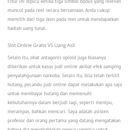
Fitur ini dipicu ketika tiga simbol bonus yang relevan
muncul pada reel secara bersamaan. Anda cukup
memilih dari tiga ikon pada reel untuk mendapatkan
hadiah uang tunai.
Slot Online Gratis VS Uang Asli
Selain itu, obat antagonis opioid juga biasanya
diberikan untuk kasus judi online akibat efek samping
penyalahgunaan narkoba. Selain itu, bila telah terlilit
hutang, pecandu judi online dapat melakukan apa saja
untuk membayar hutang dan memenuhi
kebutuhannya dalam berjudi lagi, seperti menipu,
merampas, bahkan mencuri. Saya adalah asisten
profesor dan orang pertama yang datang mengatakan
bahwa dia menghabiskan semua uangnya untuk