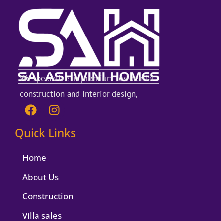
We specialize in premium residential
construction and interior design,
F
I
a
n
c
s
Quick Links
e
t
b
a
Home
o
g
o
r
About Us
k
a
Construction
m
Villa sales