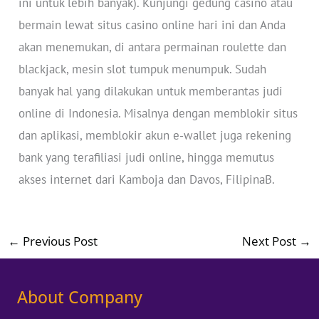
ini untuk lebih banyak). Kunjungi gedung casino atau
bermain lewat situs casino online hari ini dan Anda
akan menemukan, di antara permainan roulette dan
blackjack, mesin slot tumpuk menumpuk. Sudah
banyak hal yang dilakukan untuk memberantas judi
online di Indonesia. Misalnya dengan memblokir situs
dan aplikasi, memblokir akun e-wallet juga rekening
bank yang terafiliasi judi online, hingga memutus
akses internet dari Kamboja dan Davos, FilipinaB.
←
Previous Post
Next Post
→
About Company