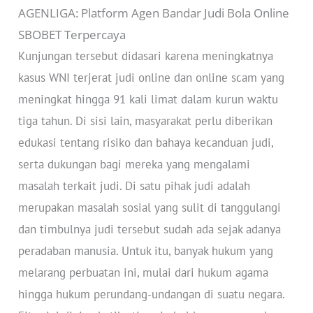
AGENLIGA: Platform Agen Bandar Judi Bola Online
SBOBET Terpercaya
Kunjungan tersebut didasari karena meningkatnya
kasus WNI terjerat judi online dan online scam yang
meningkat hingga 91 kali limat dalam kurun waktu
tiga tahun. Di sisi lain, masyarakat perlu diberikan
edukasi tentang risiko dan bahaya kecanduan judi,
serta dukungan bagi mereka yang mengalami
masalah terkait judi. Di satu pihak judi adalah
merupakan masalah sosial yang sulit di tanggulangi
dan timbulnya judi tersebut sudah ada sejak adanya
peradaban manusia. Untuk itu, banyak hukum yang
melarang perbuatan ini, mulai dari hukum agama
hingga hukum perundang-undangan di suatu negara.