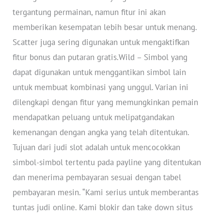
tergantung permainan, namun fitur ini akan
memberikan kesempatan lebih besar untuk menang.
Scatter juga sering digunakan untuk mengaktifkan
fitur bonus dan putaran gratis.Wild – Simbol yang
dapat digunakan untuk menggantikan simbol lain
untuk membuat kombinasi yang unggul. Varian ini
dilengkapi dengan fitur yang memungkinkan pemain
mendapatkan peluang untuk melipatgandakan
kemenangan dengan angka yang telah ditentukan.
Tujuan dari judi slot adalah untuk mencocokkan
simbol-simbol tertentu pada payline yang ditentukan
dan menerima pembayaran sesuai dengan tabel
pembayaran mesin. “Kami serius untuk memberantas
tuntas judi online. Kami blokir dan take down situs