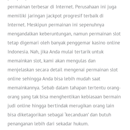
permainan terbesar di Internet. Perusahaan ini juga
memiliki jaringan jackpot progresif terbaik di
Internet. Meskipun permainan ini sepenuhnya
mengandalkan keberuntungan, namun permainan slot
tetap digemari oleh banyak penggemar kasino online
Indonesia. Nah, jika Anda mulai tertarik untuk
memainkan slot, kami akan mengulas dan
menjelaskan secara detail mengenai permainan slot
online sehingga Anda bisa lebih mudah saat
memainkannya. Sebab dalam tahapan tertentu orang-
orang yang tak bisa menghentikan kebiasaan bermain
judi online hingga bertindak merugikan orang lain
bisa diketagorikan sebagai ‘kecanduan’ dan butuh
penanganan lebih dari sekadar hukum.