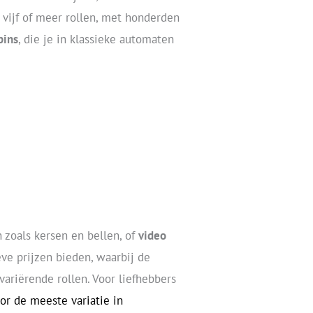
 vijf of meer rollen, met honderden
pins
, die je in klassieke automaten
zoals kersen en bellen, of
video
eve prijzen bieden, waarbij de
riërende rollen. Voor liefhebbers
or de meeste variatie in