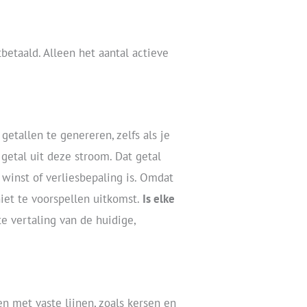
tbetaald. Alleen het aantal actieve
etallen te genereren, zelfs als je
 getal uit deze stroom. Dat getal
 winst of verliesbepaling is. Omdat
niet te voorspellen uitkomst.
Is elke
te vertaling van de huidige,
en met vaste lijnen, zoals kersen en