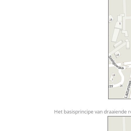
Het basisprincipe van draaiende r