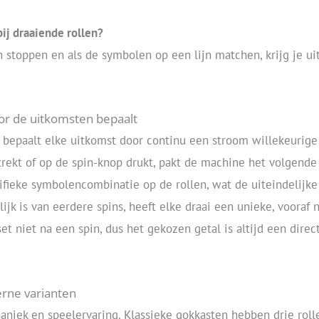
bij draaiende rollen?
len stoppen en als de symbolen op een lijn matchen, krijg je ui
r de uitkomsten bepaalt
bepaalt elke uitkomst door continu een stroom willekeurige g
 trekt of op de spin-knop drukt, pakt de machine het volgende
ifieke symbolencombinatie op de rollen, wat de uiteindelijke
jk is van eerdere spins, heeft elke draai een unieke, vooraf 
et niet na een spin, dus het gekozen getal is altijd een direc
erne varianten
haniek en speelervaring. Klassieke gokkasten hebben drie roll