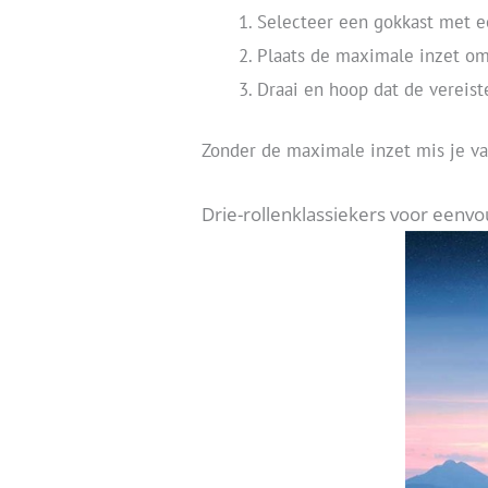
Selecteer een gokkast met e
Plaats de maximale inzet om
Draai en hoop dat de vereist
Zonder de maximale inzet mis je vaak
Drie-rollenklassiekers voor eenvo