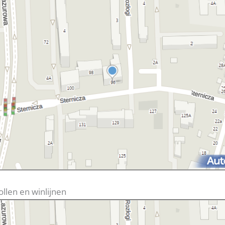
ollen en winlijnen