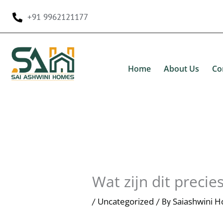
Skip
+91 9962121177
to
content
Home
About Us
Co
Wat zijn dit preci
Uncategorized
Saiashwini 
/
/ By