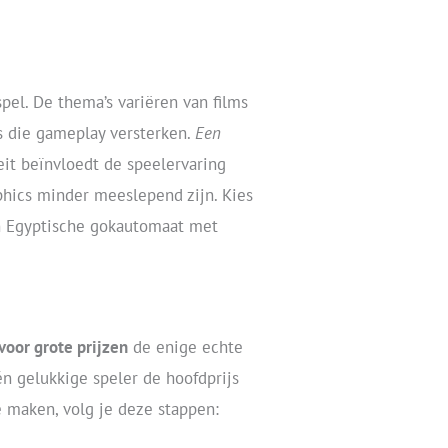
pel. De thema’s variëren van films
es die gameplay versterken.
Een
it beïnvloedt de speelervaring
phics minder meeslepend zijn. Kies
n Egyptische gokautomaat met
voor grote prijzen
de enige echte
én gelukkige speler de hoofdprijs
e maken, volg je deze stappen: