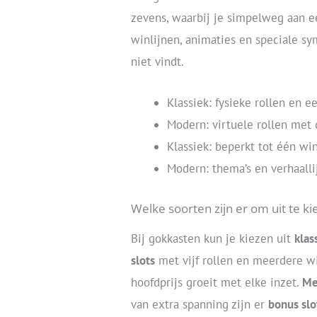
zevens, waarbij je simpelweg aan ee
winlijnen, animaties en speciale s
niet vindt.
Klassiek: fysieke rollen en e
Modern: virtuele rollen met
Klassiek: beperkt tot één win
Modern: thema’s en verhaalli
Welke soorten zijn er om uit te ki
Bij gokkasten kun je kiezen uit
klas
slots
met vijf rollen en meerdere wi
hoofdprijs groeit met elke inzet.
Me
van extra spanning zijn er
bonus slo