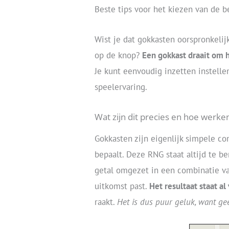
Beste tips voor het kiezen van de b
Wist je dat gokkasten oorspronkel
op de knop?
Een gokkast draait om
Je kunt eenvoudig inzetten instell
speelervaring.
Wat zijn dit precies en hoe werke
Gokkasten zijn eigenlijk simpele c
bepaalt. Deze RNG staat altijd te be
getal omgezet in een combinatie van
uitkomst past.
Het resultaat staat al
raakt.
Het is dus puur geluk, want ge