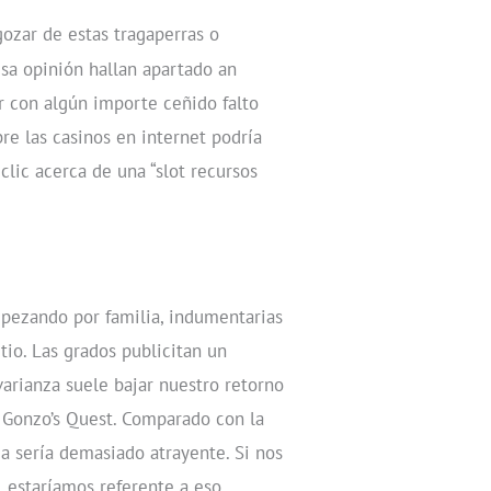
gozar de estas tragaperras o
Esa opinión hallan apartado an
r con algún importe ceñido falto
 las casinos en internet podrí­a
 clic acerca de una “slot recursos
mpezando por familia, indumentarias
tio. Las grados publicitan un
varianza suele bajar nuestro retorno
e Gonzo’s Quest. Comparado con la
 serí­a demasiado atrayente. Si nos
, estaríamos referente a eso