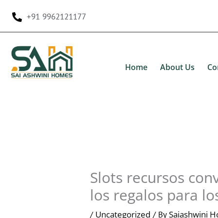
Skip
+91 9962121177
to
content
Home
About Us
Co
Slots recursos con
los regalos para lo
Uncategorized
Saiashwini 
/
/ By