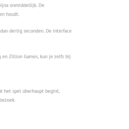
bijna onmiddellijk. De
ken houdt.
r dan dertig seconden. De interface
n Zillion Games, kun je zelfs bij
at het spel überhaupt begint,
 bezoek.