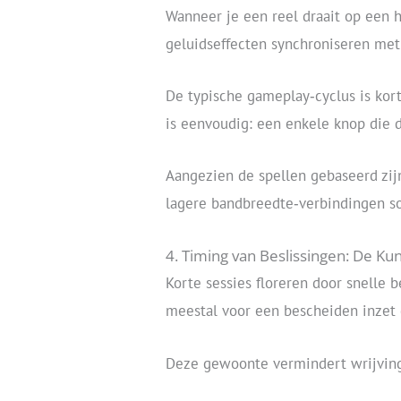
Wanneer je een reel draait op een h
geluidseffecten synchroniseren met 
De typische gameplay‑cyclus is kort
is eenvoudig: een enkele knop die d
Aangezien de spellen gebaseerd zij
lagere bandbreedte‑verbindingen s
4. Timing van Beslissingen: De Ku
Korte sessies floreren door snelle 
meestal voor een bescheiden inzet d
Deze gewoonte vermindert wrijving