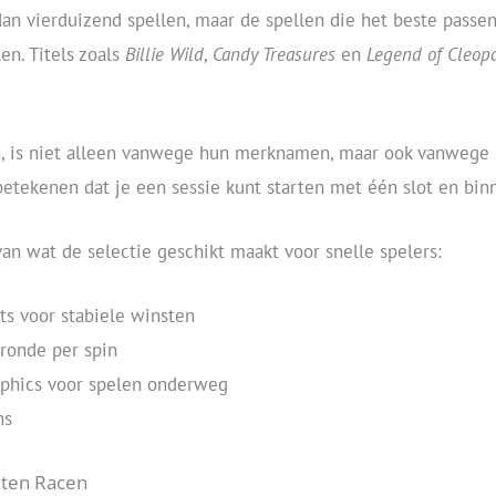
an vierduizend spellen, maar de spellen die het beste passen
len. Titels zoals
Billie Wild
,
Candy Treasures
en
Legend of Cleop
, is niet alleen vanwege hun merknamen, maar ook vanwege h
n betekenen dat je een sessie kunt starten met één slot en bin
an wat de selectie geschikt maakt voor snelle spelers:
ts voor stabiele winsten
 ronde per spin
aphics voor spelen onderweg
ns
aten Racen