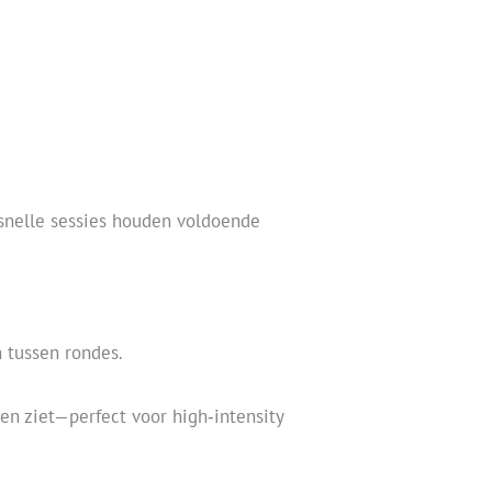
snelle sessies houden voldoende
n tussen rondes.
den ziet—perfect voor high‑intensity