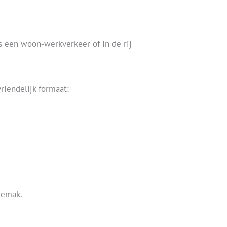
s een woon‑werkverkeer of in de rij
riendelijk formaat:
gemak.