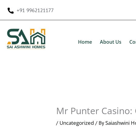
Skip
+91 9962121177
to
content
Home
About Us
Co
Mr Punter Casino: 
Uncategorized
Saiashwini 
/
/ By