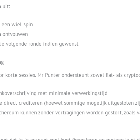
 uit:
 een wiel‑spin
en ontvouwen
 de volgende ronde indien gewenst
ng
oor korte sessies. Mr Punter ondersteunt zowel fiat‑ als cryp
nkoverschrijving met minimale verwerkingstijd
e direct crediteren (hoewel sommige mogelijk uitgesloten zi
thereum kunnen zonder vertragingen worden gestort, zoals va
ent dat je je account snel kunt financieren en meteen kunt d