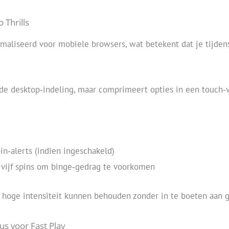
Thrills
imaliseerd voor mobiele browsers, wat betekent dat je tijden
de desktop‑indeling, maar comprimeert opties in een touch‑v
pin‑alerts (indien ingeschakeld)
 vijf spins om binge‑gedrag te voorkomen
s hoge intensiteit kunnen behouden zonder in te boeten aan 
s voor Fast Play