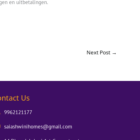
gen en uitbetalingen.
Next Post
→
ontact Us
9962121177
saiashwinihomes@gmail.com