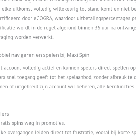
t elke uitkomst volledig willekeurig tot stand komt en niet 
tificeerd door eCOGRA, waardoor uitbetalingspercentages pe
erificatie wordt in de regel afgerond binnen 36 uur na ontva
raging worden verwerkt.
iel navigeren en spelen bij Maxi Spin
t account volledig actief en kunnen spelers direct spellen op
ers snel toegang geeft tot het spelaanbod, zonder afbreuk te 
nen of uitgebreid zijn account wil beheren, alle kernfuncties
lers
ratis spins weg in promoties.
jke overgangen leiden direct tot frustratie, vooral bij korte s