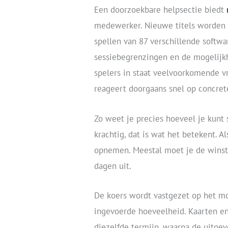
Een doorzoekbare helpsectie biedt
medewerker. Nieuwe titels worden r
spellen van 87 verschillende softwar
sessiebegrenzingen en de mogelijkhe
spelers in staat veelvoorkomende vr
reageert doorgaans snel op concret
Zo weet je precies hoeveel je kunt
krachtig, dat is wat het betekent. 
opnemen. Meestal moet je de winst v
dagen uit.
De koers wordt vastgezet op het m
ingevoerde hoeveelheid. Kaarten e
diezelfde termijn, waarna de uitge