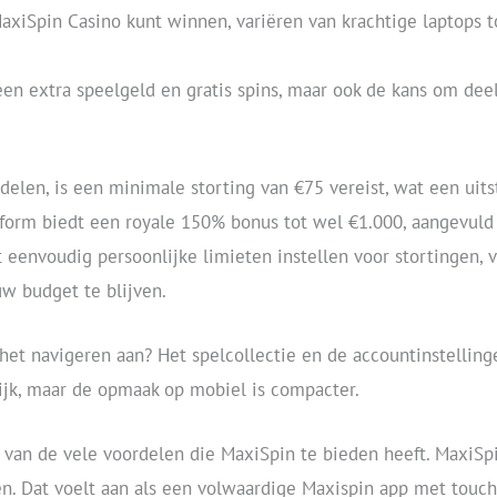
 MaxiSpin Casino kunt winnen, variëren van krachtige laptops
leen extra speelgeld en gratis spins, maar ook de kans om de
elen, is een minimale storting van €75 vereist, wat een uits
atform biedt een royale 150% bonus tot wel €1.000, aangevuld
t eenvoudig persoonlijke limieten instellen voor stortingen, 
uw budget te blijven.
het navigeren aan? Het spelcollectie en de accountinstelling
lijk, maar de opmaak op mobiel is compacter.
r van de vele voordelen die MaxiSpin te bieden heeft. MaxiSp
en. Dat voelt aan als een volwaardige Maxispin app met touch