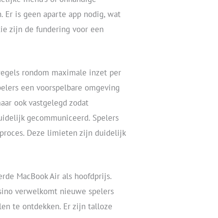
 Er is geen aparte app nodig, wat
tie zijn de fundering voor een
 regels rondom maximale inzet per
pelers een voorspelbare omgeving
maar ook vastgelegd zodat
duidelijk gecommuniceerd. Spelers
roces. Deze limieten zijn duidelijk
rde MacBook Air als hoofdprijs.
asino verwelkomt nieuwe spelers
n te ontdekken. Er zijn talloze