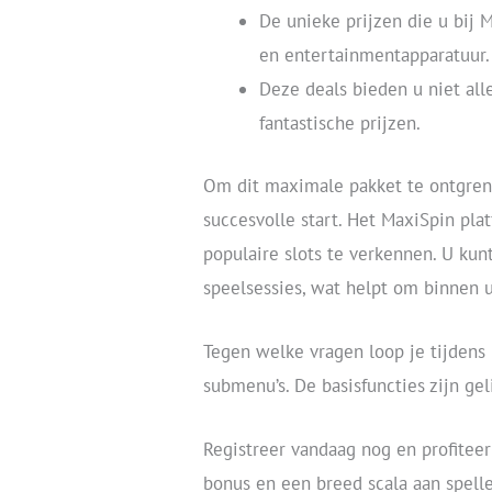
De unieke prijzen die u bij
en entertainmentapparatuur.
Deze deals bieden u niet al
fantastische prijzen.
Om dit maximale pakket te ontgrend
succesvolle start. Het MaxiSpin pl
populaire slots te verkennen. U kun
speelsessies, wat helpt om binnen 
Tegen welke vragen loop je tijdens 
submenu’s. De basisfuncties zijn ge
Registreer vandaag nog en profitee
bonus en een breed scala aan spell