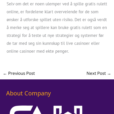
Selv om det er noen ulemper ved å spille gratis rulett
online, er fordelene klart overveiende for de som
ønsker å utforske spillet uten risiko. Det er også verdt
å merke seg at spillere kan bruke gratis rulett som en
strategi for å teste ut nye strategier og systemer før
de tar med seg sin kunnskap til live casinoer eller
online casinoer med ekte penger.
←
Previous Post
Next Post
→
About Company