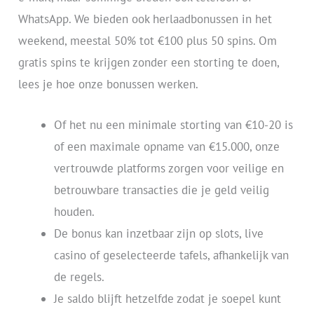
WhatsApp. We bieden ook herlaadbonussen in het
weekend, meestal 50% tot €100 plus 50 spins. Om
gratis spins te krijgen zonder een storting te doen,
lees je hoe onze bonussen werken.
Of het nu een minimale storting van €10-20 is
of een maximale opname van €15.000, onze
vertrouwde platforms zorgen voor veilige en
betrouwbare transacties die je geld veilig
houden.
De bonus kan inzetbaar zijn op slots, live
casino of geselecteerde tafels, afhankelijk van
de regels.
Je saldo blijft hetzelfde zodat je soepel kunt