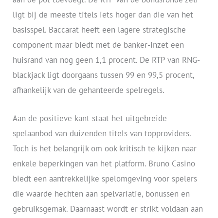
ligt bij de meeste titels iets hoger dan die van het
basisspel. Baccarat heeft een lagere strategische
component maar biedt met de banker-inzet een
huisrand van nog geen 1,1 procent. De RTP van RNG-
blackjack ligt doorgaans tussen 99 en 99,5 procent,
afhankelijk van de gehanteerde spelregels.
Aan de positieve kant staat het uitgebreide
spelaanbod van duizenden titels van topproviders.
Toch is het belangrijk om ook kritisch te kijken naar
enkele beperkingen van het platform. Bruno Casino
biedt een aantrekkelijke spelomgeving voor spelers
die waarde hechten aan spelvariatie, bonussen en
gebruiksgemak. Daarnaast wordt er strikt voldaan aan