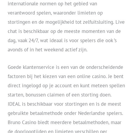
internationale normen op het gebied van
verantwoord spelen, waaronder limieten op
stortingen en de mogelijkheid tot zelfuitsluiting. Live
chat is beschikbaar op de meeste momenten van de
dag, vaak 24/7, wat ideaal is voor spelers die ook ’s
avonds of in het weekend actief zijn.
Goede klantenservice is een van de onderscheidende
factoren bij het kiezen van een online casino. Je bent
direct ingelogd op je account en kunt meteen spellen
starten, bonussen claimen of een storting doen.
IDEAL is beschikbaar voor stortingen en is de meest
gebruikte betaalmethode onder Nederlandse spelers.
Bruno Casino biedt meerdere betaalmethoden, maar
de doorlooptijden en limieten verschillen per