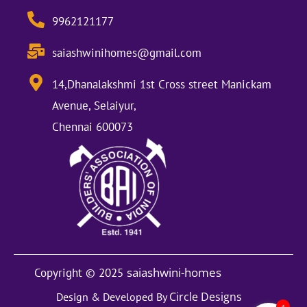
9962121177
saiashwinihomes@gmail.com
14,Dhanalakshmi 1st Cross street Manickam
Avenue, Selaiyur,
Chennai 600073
saiashwini-homes
Copyright © 2025
Circle Designs
Design & Developed By