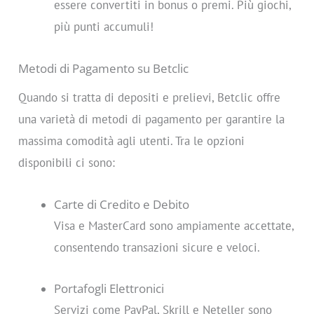
essere convertiti in bonus o premi. Più giochi,
più punti accumuli!
Metodi di Pagamento su Betclic
Quando si tratta di depositi e prelievi, Betclic offre
una varietà di metodi di pagamento per garantire la
massima comodità agli utenti. Tra le opzioni
disponibili ci sono:
Carte di Credito e Debito
Visa e MasterCard sono ampiamente accettate,
consentendo transazioni sicure e veloci.
Portafogli Elettronici
Servizi come PayPal, Skrill e Neteller sono