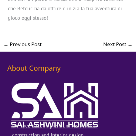
che Betclic ha da offrire e inizia la tua avventura di
gioco oggi stesso!
←
Previous Post
Next Post
→
About Company
We specialize in premium residential
construction and interior design,