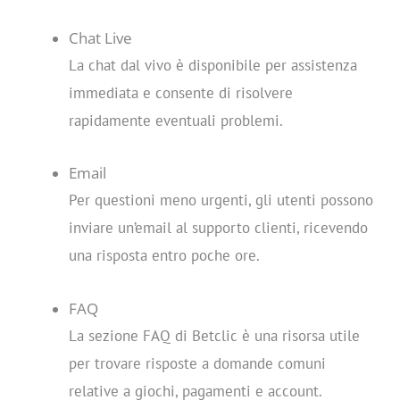
Chat Live
La chat dal vivo è disponibile per assistenza
immediata e consente di risolvere
rapidamente eventuali problemi.
Email
Per questioni meno urgenti, gli utenti possono
inviare un’email al supporto clienti, ricevendo
una risposta entro poche ore.
FAQ
La sezione FAQ di Betclic è una risorsa utile
per trovare risposte a domande comuni
relative a giochi, pagamenti e account.