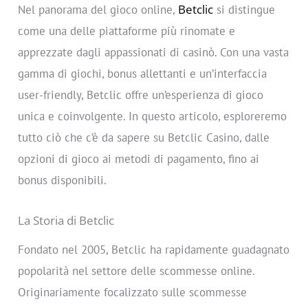
Betclic
Nel panorama del gioco online,
si distingue
come una delle piattaforme più rinomate e
apprezzate dagli appassionati di casinò. Con una vasta
gamma di giochi, bonus allettanti e un’interfaccia
user-friendly, Betclic offre un’esperienza di gioco
unica e coinvolgente. In questo articolo, esploreremo
tutto ciò che c’è da sapere su Betclic Casino, dalle
opzioni di gioco ai metodi di pagamento, fino ai
bonus disponibili.
La Storia di Betclic
Fondato nel 2005, Betclic ha rapidamente guadagnato
popolarità nel settore delle scommesse online.
Originariamente focalizzato sulle scommesse