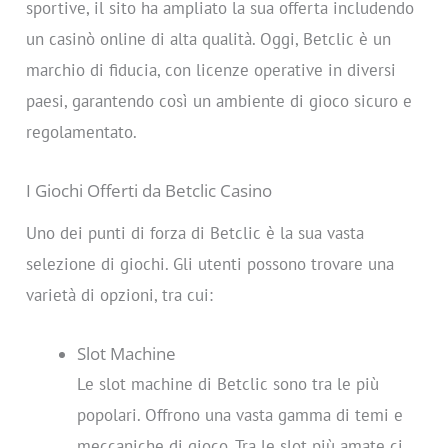
sportive, il sito ha ampliato la sua offerta includendo
un casinò online di alta qualità. Oggi, Betclic è un
marchio di fiducia, con licenze operative in diversi
paesi, garantendo così un ambiente di gioco sicuro e
regolamentato.
I Giochi Offerti da Betclic Casino
Uno dei punti di forza di Betclic è la sua vasta
selezione di giochi. Gli utenti possono trovare una
varietà di opzioni, tra cui:
Slot Machine
Le slot machine di Betclic sono tra le più
popolari. Offrono una vasta gamma di temi e
meccaniche di gioco. Tra le slot più amate ci