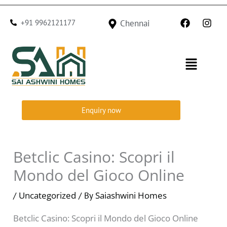
Skip
F
I
to
+91 9962121177
Chennai
a
n
c
s
content
e
t
b
a
Menu
o
g
o
r
k
a
m
Enquiry now
Betclic Casino: Scopri il
Mondo del Gioco Online
Uncategorized
Saiashwini Homes
/
/ By
Betclic Casino: Scopri il Mondo del Gioco Online