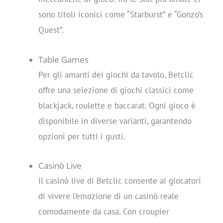
sono titoli iconici come “Starburst” e “Gonzo’s
Quest”.
Table Games
Per gli amanti dei giochi da tavolo, Betclic
offre una selezione di giochi classici come
blackjack, roulette e baccarat. Ogni gioco è
disponibile in diverse varianti, garantendo
opzioni per tutti i gusti.
Casinò Live
Il casinò live di Betclic consente ai giocatori
di vivere l’emozione di un casinò reale
comodamente da casa. Con croupier