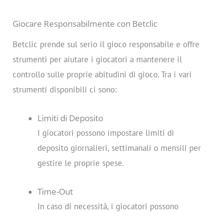
Giocare Responsabilmente con Betclic
Betclic prende sul serio il gioco responsabile e offre
strumenti per aiutare i giocatori a mantenere il
controllo sulle proprie abitudini di gioco. Tra i vari
strumenti disponibili ci sono:
Limiti di Deposito
I giocatori possono impostare limiti di
deposito giornalieri, settimanali o mensili per
gestire le proprie spese.
Time-Out
In caso di necessità, i giocatori possono