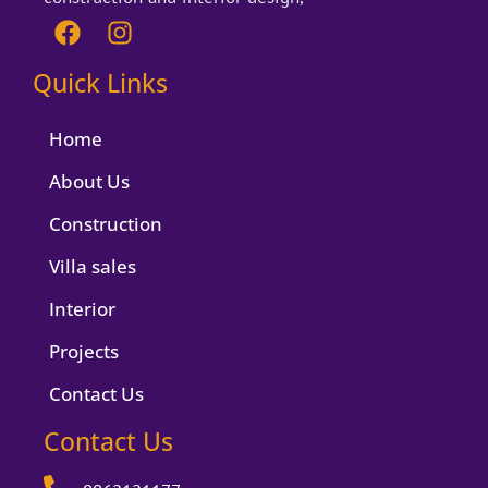
F
I
a
n
c
s
Quick Links
e
t
b
a
Home
o
g
o
r
About Us
k
a
Construction
m
Villa sales
Interior
Projects
Contact Us
Contact Us