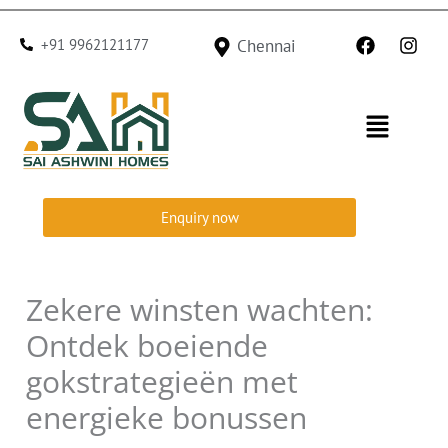
Skip
F
I
to
+91 9962121177
Chennai
a
n
c
s
content
e
t
b
a
Menu
o
g
o
r
k
a
m
Enquiry now
Zekere winsten wachten:
Ontdek boeiende
gokstrategieën met
energieke bonussen