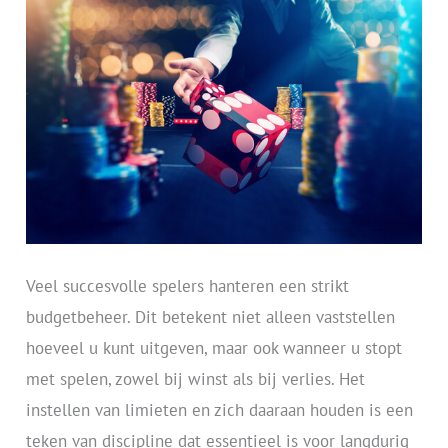
Veel succesvolle spelers hanteren een strikt
budgetbeheer. Dit betekent niet alleen vaststellen
hoeveel u kunt uitgeven, maar ook wanneer u stopt
met spelen, zowel bij winst als bij verlies. Het
instellen van limieten en zich daaraan houden is een
teken van discipline dat essentieel is voor langdurig