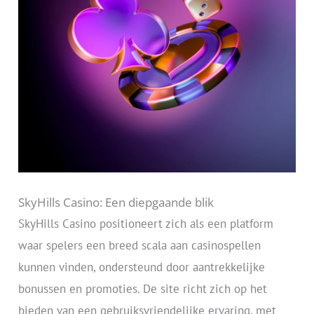
SkyHills Casino: Een diepgaande blik
SkyHills Casino positioneert zich als een platform
waar spelers een breed scala aan casinospellen
kunnen vinden, ondersteund door aantrekkelijke
bonussen en promoties. De site richt zich op het
bieden van een gebruiksvriendelijke ervaring, met