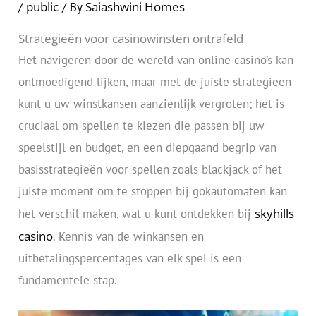
public
Saiashwini Homes
/
/ By
Strategieën voor casinowinsten ontrafeld
Het navigeren door de wereld van online casino’s kan
ontmoedigend lijken, maar met de juiste strategieën
kunt u uw winstkansen aanzienlijk vergroten; het is
cruciaal om spellen te kiezen die passen bij uw
speelstijl en budget, en een diepgaand begrip van
basisstrategieën voor spellen zoals blackjack of het
juiste moment om te stoppen bij gokautomaten kan
skyhills
het verschil maken, wat u kunt ontdekken bij
casino
. Kennis van de winkansen en
uitbetalingspercentages van elk spel is een
fundamentele stap.