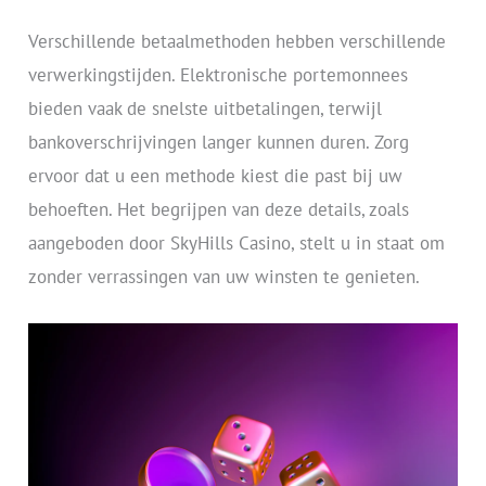
Verschillende betaalmethoden hebben verschillende
verwerkingstijden. Elektronische portemonnees
bieden vaak de snelste uitbetalingen, terwijl
bankoverschrijvingen langer kunnen duren. Zorg
ervoor dat u een methode kiest die past bij uw
behoeften. Het begrijpen van deze details, zoals
aangeboden door SkyHills Casino, stelt u in staat om
zonder verrassingen van uw winsten te genieten.