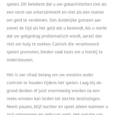
spelen. Dit betekent dat u uw gokactiviteiten ziet als
een vorm van entertainment en niet als een manier
om geld te verdienen. Stel duidelijke grenzen aan
zowel de tijd als het geld dat u besteedt. Als u merkt
dat uw gokgedrag problematisch wordt, aarzel dan
niet om hulp te zoeken. Casino’s die verantwoord
spelen promoten, bieden vaak tools om u hierbij te
ondersteunen.
Het is van vitaal belang om uw emoties onder
controle te houden tijdens het spelen. Laag-bij-de-
grond denken of juist overmoedig worden na een
reeks winsten kan leiden tot slechte beslissingen.
Neem pauzes, blijf nuchter en speel alleen wanneer u
zich ontspannen en gefocust voelt. Het welzijn van