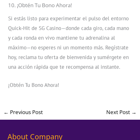
10. ¡Obtén Tu Bono Ahora!
Si estás listo para experimentar el pulso del entorno
Quick‑Hit de SG Casino—donde cada giro, cada mano
y cada ronda en vivo mantiene tu adrenalina al
máximo—no esperes ni un momento más. Regístrate
hoy, reclama tu oferta de bienvenida y sumérgete en
una acción rápida que te recompensa al instante.
¡Obtén Tu Bono Ahora!
←
Previous Post
Next Post
→
About Company