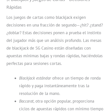
Rápidas
Los juegos de cartas como blackjack exigen
decisiones en una fracción de segundo—¿hit? ¿stand?
¿doblar? Estas decisiones ponen a prueba el instinto
del jugador más que un análisis profundo. Las mesas
de blackjack de SG Casino están diseñadas con
apuestas mínimas bajas y rondas rápidas, haciéndolas
perfectas para sesiones cortas.
Blackjack estándar
ofrece un tiempo de ronda
rápido y paga instantáneamente tras la
resolución de la mano.
Baccarat
, otra opción popular, proporciona
ciclos de apuestas rápidos con mínimo tiempo