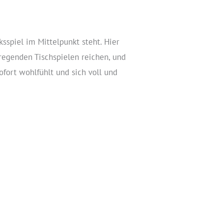
ksspiel im Mittelpunkt steht. Hier
fregenden Tischspielen reichen, und
sofort wohlfühlt und sich voll und