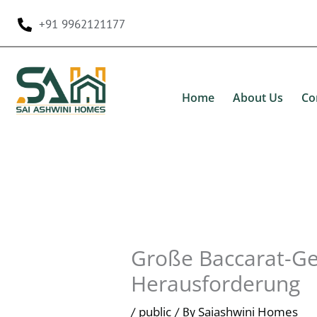
Skip
+91 9962121177
to
content
Home
About Us
Co
Große Baccarat-Gew
Herausforderung
public
Saiashwini Homes
/
/ By