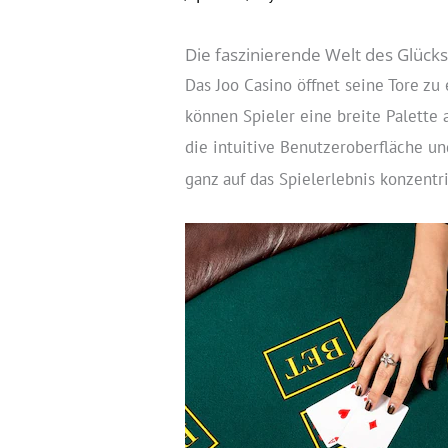
Die faszinierende Welt des Glücks
Das Joo Casino öffnet seine Tore zu
können Spieler eine breite Palette 
die intuitive Benutzeroberfläche und
ganz auf das Spielerlebnis konzentr