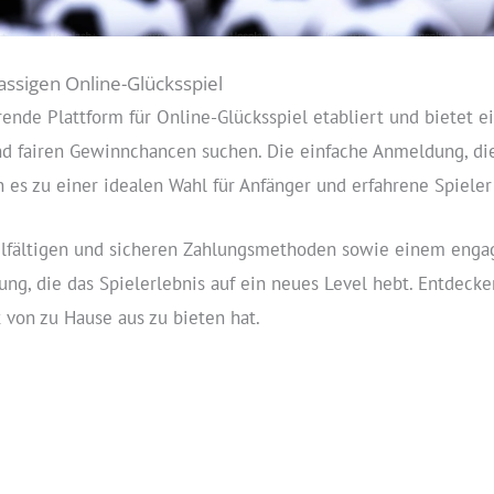
lassigen Online-Glücksspiel
rende Plattform für Online-Glücksspiel etabliert und bietet e
nd fairen Gewinnchancen suchen. Die einfache Anmeldung, di
 es zu einer idealen Wahl für Anfänger und erfahrene Spiele
ielfältigen und sicheren Zahlungsmethoden sowie einem enga
ng, die das Spielerlebnis auf ein neues Level hebt. Entdecken
t von zu Hause aus zu bieten hat.