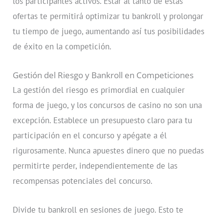
los participantes activos. Estar al tanto de estas
ofertas te permitirá optimizar tu bankroll y prolongar
tu tiempo de juego, aumentando así tus posibilidades
de éxito en la competición.
Gestión del Riesgo y Bankroll en Competiciones
La gestión del riesgo es primordial en cualquier
forma de juego, y los concursos de casino no son una
excepción. Establece un presupuesto claro para tu
participación en el concurso y apégate a él
rigurosamente. Nunca apuestes dinero que no puedas
permitirte perder, independientemente de las
recompensas potenciales del concurso.
Divide tu bankroll en sesiones de juego. Esto te