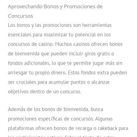
Aprovechando Bonos y Promociones de
Concursos
Los bonos y las promociones son herramientas
esenciales para maximizar tu potencial en los
concursos de casino. Muchos casinos ofrecen bonos
de bienvenida que pueden incluir giros gratis o
fondos adicionales, lo que te permite jugar más sin
arriesgar tu propio dinero. Estos fondos extra pueden
ser cruciales para acumular puntos o alcanzar
objetivos dentro de un concurso.
Además de los bonos de bienvenida, busca
promociones específicas de concursos. Algunas
plataformas ofrecen bonos de recarga o rakeback para