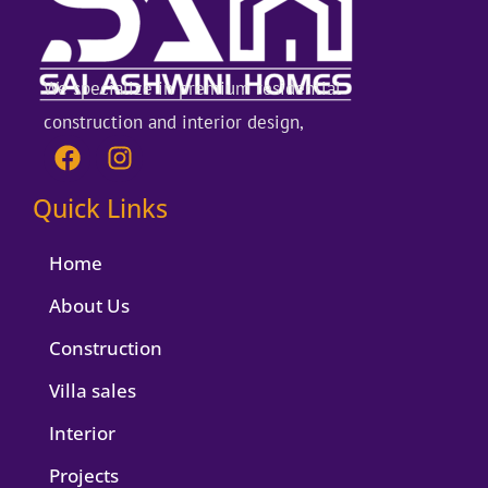
We specialize in premium residential
construction and interior design,
F
I
a
n
c
s
Quick Links
e
t
b
a
Home
o
g
o
r
About Us
k
a
Construction
m
Villa sales
Interior
Projects