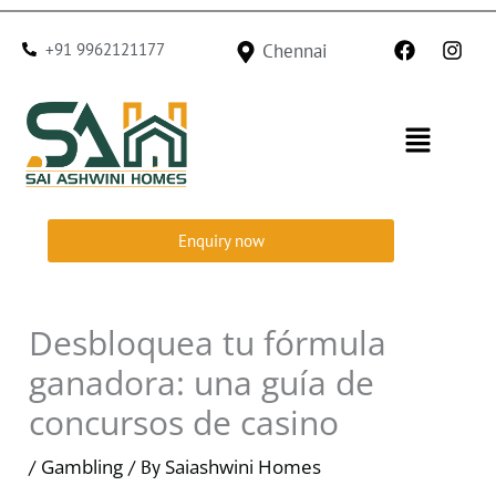
Skip
F
I
to
+91 9962121177
Chennai
a
n
c
s
content
e
t
b
a
Menu
o
g
o
r
k
a
m
Enquiry now
Desbloquea tu fórmula
ganadora: una guía de
concursos de casino
Gambling
Saiashwini Homes
/
/ By