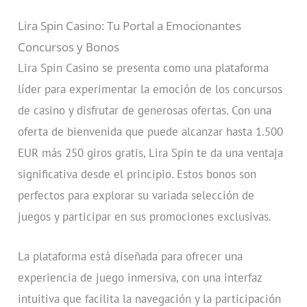
Lira Spin Casino: Tu Portal a Emocionantes
Concursos y Bonos
Lira Spin Casino se presenta como una plataforma
líder para experimentar la emoción de los concursos
de casino y disfrutar de generosas ofertas. Con una
oferta de bienvenida que puede alcanzar hasta 1.500
EUR más 250 giros gratis, Lira Spin te da una ventaja
significativa desde el principio. Estos bonos son
perfectos para explorar su variada selección de
juegos y participar en sus promociones exclusivas.
La plataforma está diseñada para ofrecer una
experiencia de juego inmersiva, con una interfaz
intuitiva que facilita la navegación y la participación