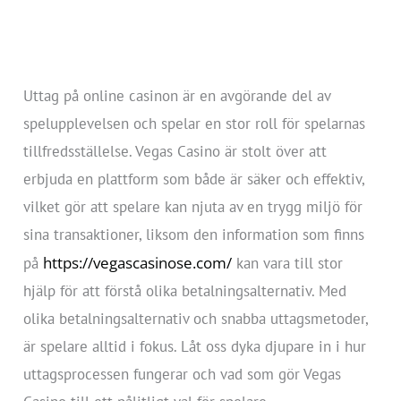
Uttag på online casinon är en avgörande del av
spelupplevelsen och spelar en stor roll för spelarnas
tillfredsställelse. Vegas Casino är stolt över att
erbjuda en plattform som både är säker och effektiv,
vilket gör att spelare kan njuta av en trygg miljö för
sina transaktioner, liksom den information som finns
https://vegascasinose.com/
på
kan vara till stor
hjälp för att förstå olika betalningsalternativ. Med
olika betalningsalternativ och snabba uttagsmetoder,
är spelare alltid i fokus. Låt oss dyka djupare in i hur
uttagsprocessen fungerar och vad som gör Vegas