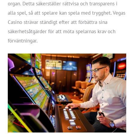
organ. Detta säkerställer rättvisa och transparens i
alla spel, så att spelare kan spela med trygghet. Vegas
Casino strävar ständigt efter att förbättra sina
säkerhetsåtgärder för att möta spelarnas krav och
förväntningar.