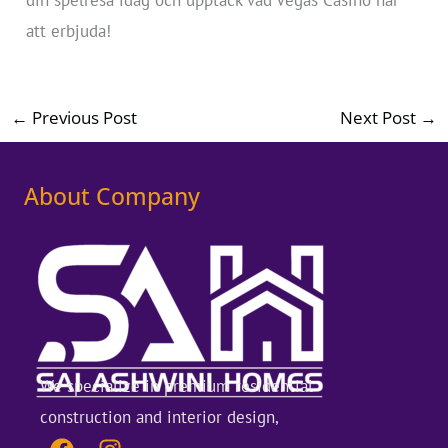
din spelresa idag och upptäck vad Vegas Casino har
att erbjuda!
←
Previous Post
Next Post
→
About Company
We specialize in premium residential
construction and interior design,
F
I