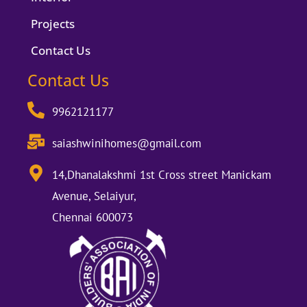
Projects
Contact Us
Contact Us
9962121177
saiashwinihomes@gmail.com
14,Dhanalakshmi 1st Cross street Manickam
Avenue, Selaiyur,
Chennai 600073