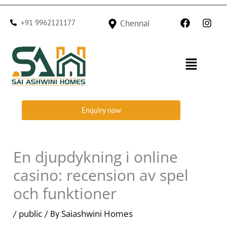
Skip
F
I
to
+91 9962121177
Chennai
a
n
c
s
content
e
t
b
a
Menu
o
g
o
r
k
a
m
Enquiry now
En djupdykning i online
casino: recension av spel
och funktioner
public
Saiashwini Homes
/
/ By