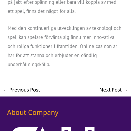
på jakt efter spänning eller bara vill koppla av med
ett spel, finns det något för alla.
Med den kontinuerliga utvecklingen av teknologi och
spel, kan spelare förvänta sig ännu mer innovativa
och roliga funktioner i framtiden. Online casinon är
här för att stanna och erbjuder en oändlig
underhållningskälla.
←
Previous Post
Next Post
→
About Company