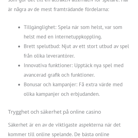
är några av de mest framträdande fördelarna:
Tillgänglighet: Spela när som helst, var som
helst med en internetuppkoppling.
Brett spelutbud: Njut av ett stort utbud av spel
från olika leverantörer.
Innovativa funktioner: Upptäck nya spel med
avancerad grafik och funktioner.
Bonusar och kampanjer: Få extra värde med
olika kampanjer och erbjudanden.
Trygghet och säkerhet på online casino
Säkerhet är en av de viktigaste aspekterna när det
kommer till online spelande. De bästa online