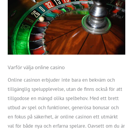
Varför välja online casino
Online casinon erbjuder inte bara en bekväm och
tillgänglig spelupplevelse, utan de finns också för att
tillgodose en mängd olika spelbehov. Med ett brett
utbud av spel och funktioner, generösa bonusar och
en fokus på säkerhet, är online casinon ett utmärkt
val för både nya och erfarna spelare. Oavsett om du är