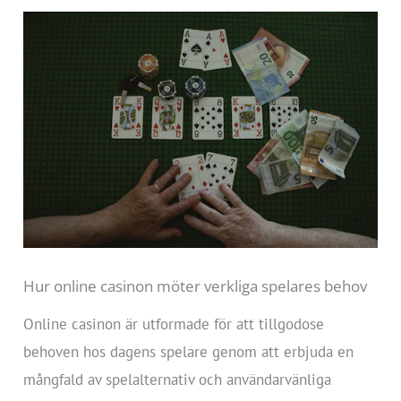
Hur online casinon möter verkliga spelares behov
Online casinon är utformade för att tillgodose
behoven hos dagens spelare genom att erbjuda en
mångfald av spelalternativ och användarvänliga