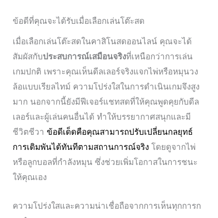
ข้อดีที่คุณจะได้รับเมื่อเลือกเล่นโต๊ะสด
เมื่อเลือกเล่นโต๊ะสดในคาสิโนสดออนไลน์ คุณจะได้
สัมผัสกับ
ประสบการณ์เสมือนจริง
ที่เหนือกว่าการเล่น
เกมปกติ เพราะคุณเห็นดีลเลอร์จริงแจกไพ่หรือหมุนวง
ล้อแบบเรียลไทม์ ความโปร่งใสในการดำเนินเกมจึงสูง
มาก นอกจากนี้ยังมีฟีเจอร์แชทสดที่ให้คุณพูดคุยกับดีล
เลอร์และผู้เล่นคนอื่นได้ ทำให้บรรยากาศสนุกและมี
ชีวิตชีวา
ข้อดีเด็ดคือคุณสามารถปรับเปลี่ยนกลยุทธ์
การเดิมพันได้ทันทีตามสถานการณ์จริง
โดยดูจากไพ่
หรือลูกบอลที่กำลังหมุน ซึ่งช่วยเพิ่มโอกาสในการชนะ
ให้คุณเอง
ความโปร่งใสและความน่าเชื่อถือจากการเห็นทุกการก