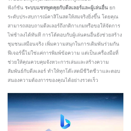
ฟังก์ชัน
ระบบแชทพูดคุยกับดีลเลอร์และผู้เล่นอื่น
ยก
ระดับประสบการณ์คาสิโนสดให้สมจริงยิ่งขึ้น โดยคุณ
สามารถสอบถามดีลเลอร์ถึงกติกาเกมหรือขอให้จัดการ
ไพ่ช้าลงได้ทันที การโต้ตอบกับผู้เล่นคนอื่นยังช่วยสร้าง
ชุมชนเสมือนจริง เพิ่มความสนุกในการเดิมพันร่วมกัน
ฟีเจอร์นี้ไม่ใช่แค่การพิมพ์ข้อความ แต่เป็นเครื่องมือที่
ช่วยให้คุณควบคุมจังหวะการเล่นและสร้างความ
สัมพันธ์กับดีลเลอร์ ทำให้ทุกโต๊ะสดมีชีวิตชีวาและตอบ
สนองความต้องการของคุณได้อย่างรวดเร็ว