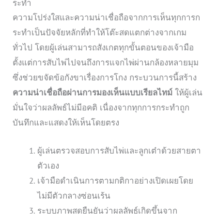
ระทำ
ความโปร่งใสและความน่าเชื่อถือจากการเห็นทุกการก
ระทำเป็นปัจจัยหลักที่ทำให้โต๊ะสดแตกต่างจากเกม
ทั่วไป โดยผู้เล่นสามารถสังเกตทุกขั้นตอนของเจ้ามือ
ตั้งแต่การสับไพ่ไปจนถึงการแจกไพ่ผ่านกล้องหลายมุม
ซึ่งช่วยขจัดข้อกังขาเรื่องการโกง กระบวนการนี้สร้าง
ความน่าเชื่อถือผ่านการมองเห็นแบบเรียลไทม์
ให้ผู้เล่น
มั่นใจว่าผลลัพธ์ไม่มีอคติ เนื่องจากทุกการกระทำถูก
บันทึกและแสดงให้เห็นโดยตรง
ผู้เล่นตรวจสอบการสับไพ่และลูกเต๋าด้วยสายตา
ตัวเอง
เจ้ามือดำเนินการตามกติกาอย่างเปิดเผยโดย
ไม่มีตัวกลางซ่อนเร้น
ระบบภาพสดยืนยันว่าผลลัพธ์เกิดขึ้นจาก