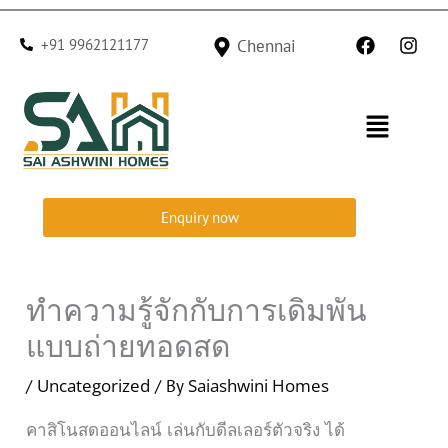
Skip
F
I
to
+91 9962121177
Chennai
a
n
c
s
content
e
t
b
a
Menu
o
g
o
r
k
a
m
Enquiry now
ทำความรู้จักกับการเดิมพัน
แบบถ่ายทอดสด
Uncategorized
Saiashwini Homes
/
/ By
คาสิโนสดออนไลน์ เล่นกับดีลเลอร์ตัวจริง ได้