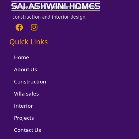
We specialize in premium residential
construction and interior design,
F
I
a
n
c
s
Quick Links
e
t
b
a
Home
o
g
o
r
About Us
k
a
Construction
m
Villa sales
Interior
Projects
Contact Us