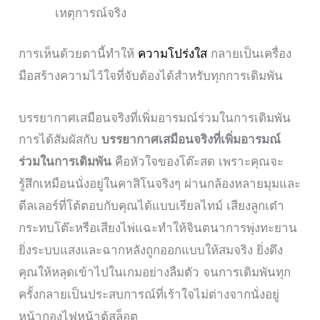
เหตุการณ์จริง
การเห็นด้วยตานี้ทำให้
ความโปร่งใส
กลายเป็นเครื่อง
มือสร้างความไว้ใจที่จับต้องได้สำหรับทุกการเดิมพัน
บรรยากาศเสมือนจริงที่เพิ่มอารมณ์ร่วมในการเดิมพัน
การได้สัมผัสกับ
บรรยากาศเสมือนจริงที่เพิ่มอารมณ์
ร่วมในการเดิมพัน
คือหัวใจของโต๊ะสด เพราะคุณจะ
รู้สึกเหมือนนั่งอยู่ในคาสิโนจริงๆ ผ่านกล้องหลายมุมและ
ดีลเลอร์ที่โต้ตอบกับคุณได้แบบเรียลไทม์ เสียงลูกเต๋า
กระทบโต๊ะหรือเสียงไพ่แฉะทำให้จินตนาการพุ่งทะยาน
ยิ่งระบบแสงและฉากหลังถูกออกแบบให้สมจริง ยิ่งดึง
คุณให้หลุดเข้าไปในเกมอย่างลืมตัว จนการเดิมพันทุก
ครั้งกลายเป็นประสบการณ์ที่เร้าใจไม่ต่างจากนั่งอยู่
หน้ากองไฟหน้าตู้สล็อต