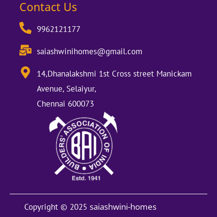
Contact Us
9962121177
saiashwinihomes@gmail.com
14,Dhanalakshmi 1st Cross street Manickam
Avenue, Selaiyur,
Chennai 600073
saiashwini-homes
Copyright © 2025