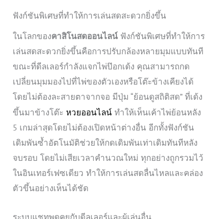
ฟังก์ชันพิเศษที่ทำให้การเล่นสดสะดวกยิ่งขึ้น
ในโลกของ
คาสิโนสดออนไลน์
ฟังก์ชันพิเศษที่ทำให้การ
เล่นสดสะดวกยิ่งขึ้นคือการปรับกล้องหลายมุมแบบทันที
ขณะที่ดีลเลอร์กำลังแจกไพ่ป๊อกเด้ง คุณสามารถกด
เปลี่ยนมุมมองไปที่ไพ่ของตัวเองหรือโต๊ะข้างเคียงได้
โดยไม่ต้องละสายตาจากจอ มีปุ่ม “ย้อนดูสถิติสด” ที่เด้ง
หวยออนไลน์
ขึ้นมาข้างโต๊ะ
ทำให้เห็นเค้าไพ่ย้อนหลัง
5 เกมล่าสุดโดยไม่ต้องเปิดหน้าต่างอื่น อีกทั้งฟังก์ชัน
เดิมพันซ้ำอัตโนมัติช่วยให้กดเดิมพันเท่าเดิมทันทีหลัง
จบรอบ โดยไม่เสียเวลาคำนวณใหม่ ทุกอย่างถูกรวมไว้
ในอินเทอร์เฟซเดียว ทำให้การเล่นสดลื่นไหลและคล่อง
ตัวขึ้นอย่างเห็นได้ชัด
ระบบแชทพูดคุยกับดีลเลอร์และผู้เล่นอื่น