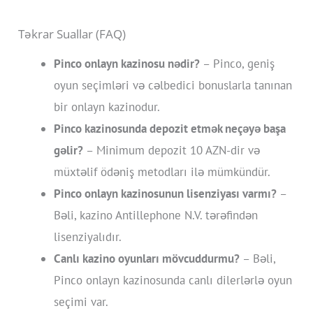
Təkrar Suallar (FAQ)
Pinco onlayn kazinosu nədir?
– Pinco, geniş
oyun seçimləri və cəlbedici bonuslarla tanınan
bir onlayn kazinodur.
Pinco kazinosunda depozit etmək neçəyə başa
gəlir?
– Minimum depozit 10 AZN-dir və
müxtəlif ödəniş metodları ilə mümkündür.
Pinco onlayn kazinosunun lisenziyası varmı?
–
Bəli, kazino Antillephone N.V. tərəfindən
lisenziyalıdır.
Canlı kazino oyunları mövcuddurmu?
– Bəli,
Pinco onlayn kazinosunda canlı dilerlərlə oyun
seçimi var.