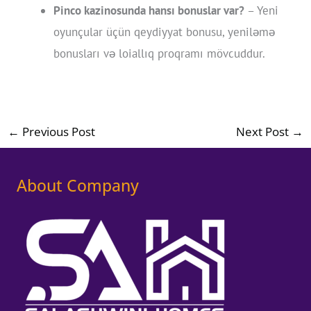
Pinco kazinosunda hansı bonuslar var?
– Yeni
oyunçular üçün qeydiyyat bonusu, yeniləmə
bonusları və loiallıq proqramı mövcuddur.
←
Previous Post
Next Post
→
About Company