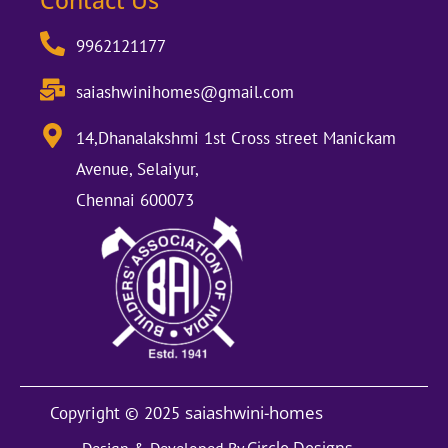
9962121177
saiashwinihomes@gmail.com
14,Dhanalakshmi 1st Cross street Manickam
Avenue, Selaiyur,
Chennai 600073
saiashwini-homes
Copyright © 2025
Circle Designs
Design & Developed By