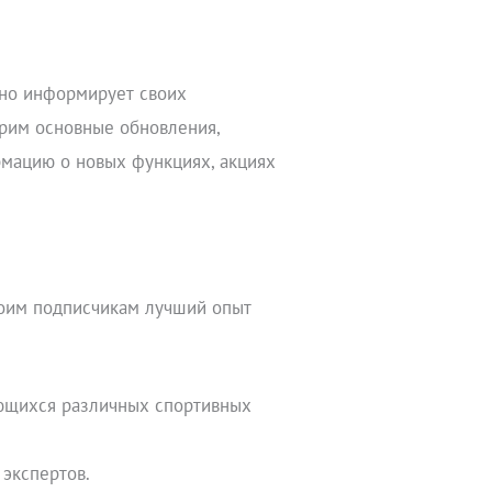
вно информирует своих
трим основные обновления,
ормацию о новых функциях, акциях
воим подписчикам лучший опыт
ающихся различных спортивных
 экспертов.