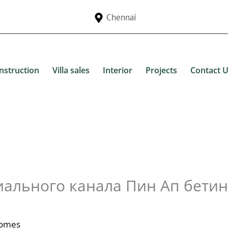
Chennai
nstruction
Villa sales
Interior
Projects
Contact 
ального канала Пин Ап бетинг
Homes