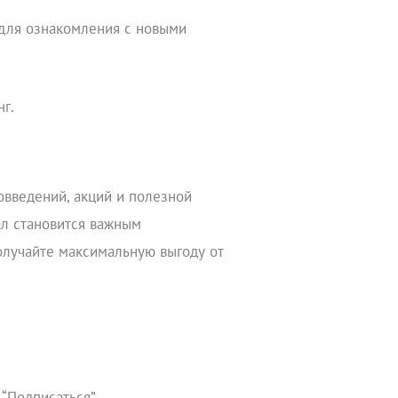
 для ознакомления с новыми
нг.
овведений, акций и полезной
ал становится важным
получайте максимальную выгоду от
“Подписаться”.