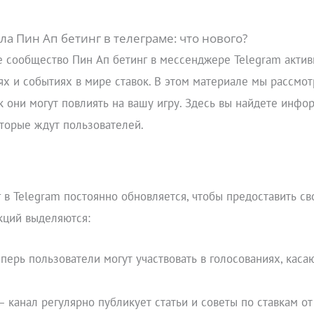
а Пин Ап бетинг в телеграме: что нового?
 сообщество Пин Ап бетинг в мессенджере Telegram акти
ях и событиях в мире ставок. В этом материале мы рассмо
ак они могут повлиять на вашу игру. Здесь вы найдете инф
торые ждут пользователей.
 в Telegram постоянно обновляется, чтобы предоставить с
кций выделяются:
перь пользователи могут участвовать в голосованиях, кас
 канал регулярно публикует статьи и советы по ставкам от