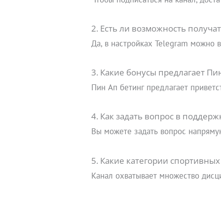
2. Есть ли возможность получа
Да, в настройках Telegram можно 
3. Какие бонусы предлагает Пи
Пин Ап бетинг предлагает приветс
4. Как задать вопрос в поддерж
Вы можете задать вопрос напрямую
5. Какие категории спортивных
Канал охватывает множество дисци