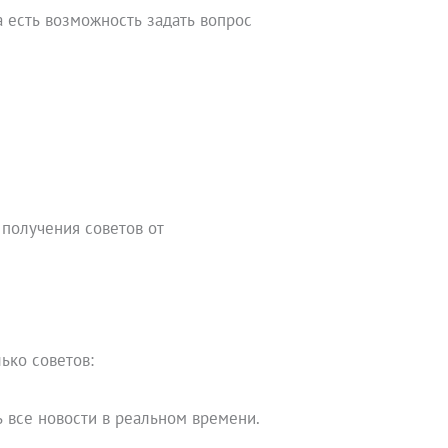
 есть возможность задать вопрос
 получения советов от
ько советов:
 все новости в реальном времени.