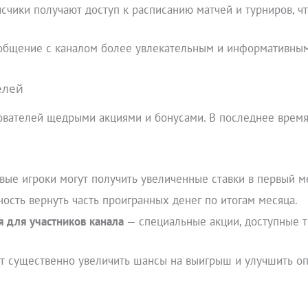
счики получают доступ к расписанию матчей и турниров, чт
общение с каналом более увлекательным и информативным
елей
зователей щедрыми акциями и бонусами. В последнее врем
вые игроки могут получить увеличенные ставки в первый м
ость вернуть часть проигранных денег по итогам месяца.
 для участников канала
— специальные акции, доступные т
т существенно увеличить шансы на выигрыш и улучшить оп