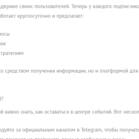
держке своих пользователей. Теперь у каждого подписчика
ботает круглосуточно и предлагает:
росы
вок
стратегиям
ко средством получения информации, но и платформой для
й?
 важно знать, как оставаться в центре событий. Вот нескол
дуйте за официальным каналом в Telegram, чтобы получать