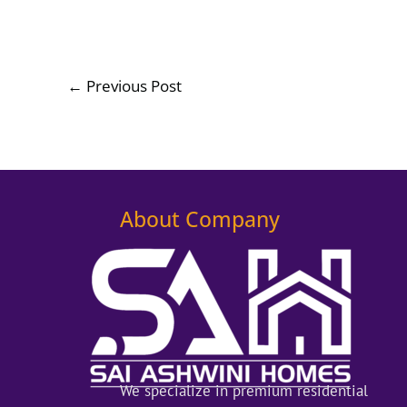
←
Previous Post
About Company
We specialize in premium residential