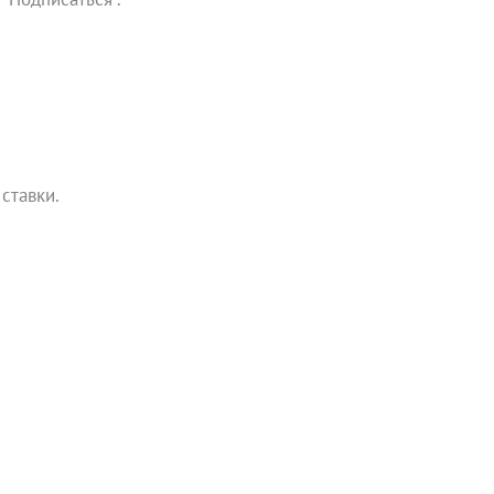
ставки.