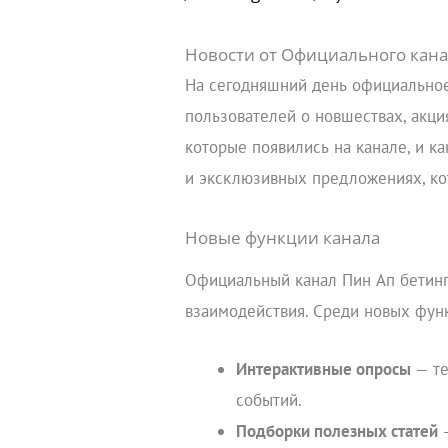
Новости от Официального канал
На сегодняшний день официальное
пользователей о новшествах, акци
которые появились на канале, и к
и эксклюзивных предложениях, ко
Новые функции канала
Официальный канал Пин Ап бетинг
взаимодействия. Среди новых фун
Интерактивные опросы
— те
событий.
Подборки полезных статей
—