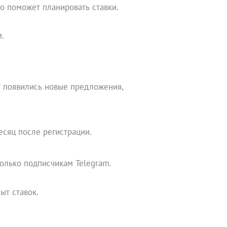
о поможет планировать ставки.
.
я появились новые предложения,
есяц после регистрации.
олько подписчикам Telegram.
ыт ставок.