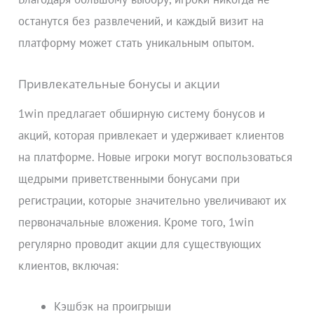
останутся без развлечений, и каждый визит на
платформу может стать уникальным опытом.
Привлекательные бонусы и акции
1win предлагает обширную систему бонусов и
акций, которая привлекает и удерживает клиентов
на платформе. Новые игроки могут воспользоваться
щедрыми приветственными бонусами при
регистрации, которые значительно увеличивают их
первоначальные вложения. Кроме того, 1win
регулярно проводит акции для существующих
клиентов, включая:
Кэшбэк на проигрыши