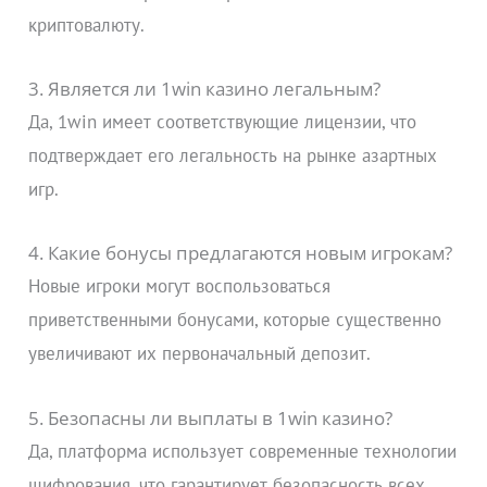
криптовалюту.
3. Является ли 1win казино легальным?
Да, 1win имеет соответствующие лицензии, что
подтверждает его легальность на рынке азартных
игр.
4. Какие бонусы предлагаются новым игрокам?
Новые игроки могут воспользоваться
приветственными бонусами, которые существенно
увеличивают их первоначальный депозит.
5. Безопасны ли выплаты в 1win казино?
Да, платформа использует современные технологии
шифрования, что гарантирует безопасность всех