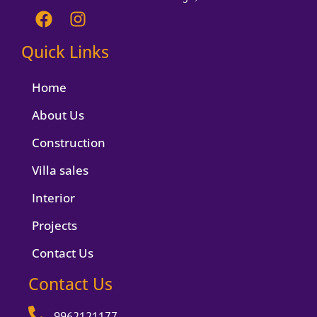
F
I
a
n
c
s
Quick Links
e
t
b
a
Home
o
g
o
r
About Us
k
a
Construction
m
Villa sales
Interior
Projects
Contact Us
Contact Us
9962121177