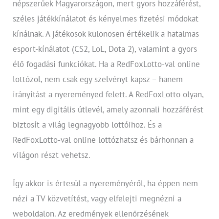
népszerűek Magyarországon, mert gyors hozzáférést,
széles játékkínálatot és kényelmes fizetési módokat
kínálnak. A játékosok különösen értékelik a hatalmas
esport-kínálatot (CS2, LoL, Dota 2), valamint a gyors
élő fogadási funkciókat. Ha a RedFoxLotto-val online
lottózol, nem csak egy szelvényt kapsz – hanem
irányítást a nyereményed felett. A RedFoxLotto olyan,
mint egy digitális útlevél, amely azonnali hozzáférést
biztosít a világ legnagyobb lottóihoz. És a
RedFoxLotto-val online lottózhatsz és bárhonnan a
világon részt vehetsz.
Így akkor is értesül a nyereményéről, ha éppen nem
nézi a TV közvetítést, vagy elfelejti megnézni a
weboldalon. Az eredmények ellenőrzésének