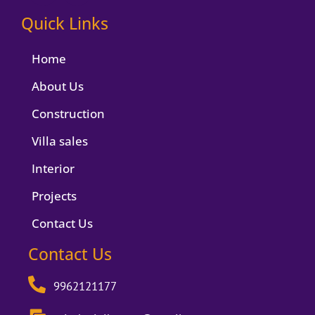
c
s
Quick Links
e
t
b
a
Home
o
g
o
r
About Us
k
a
Construction
m
Villa sales
Interior
Projects
Contact Us
Contact Us
9962121177