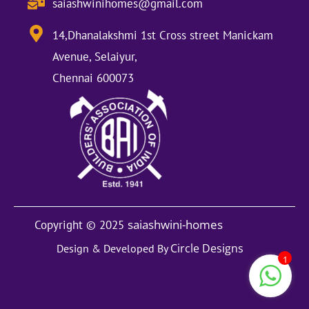
saiashwinihomes@gmail.com
14,Dhanalakshmi 1st Cross street Manickam
Avenue, Selaiyur,
Chennai 600073
saiashwini-homes
Copyright © 2025
Circle Designs
Design & Developed By
1