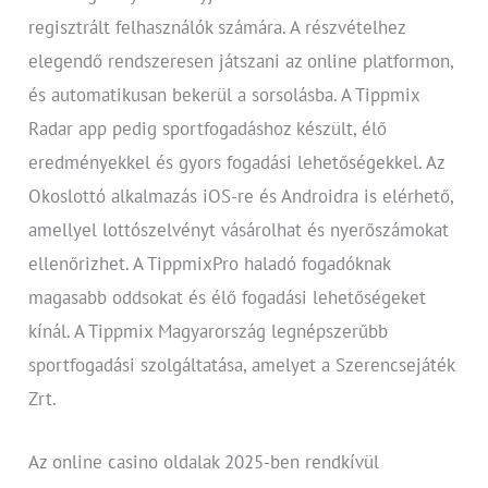
regisztrált felhasználók számára. A részvételhez
elegendő rendszeresen játszani az online platformon,
és automatikusan bekerül a sorsolásba. A Tippmix
Radar app pedig sportfogadáshoz készült, élő
eredményekkel és gyors fogadási lehetőségekkel. Az
Okoslottó alkalmazás iOS-re és Androidra is elérhető,
amellyel lottószelvényt vásárolhat és nyerőszámokat
ellenőrizhet. A TippmixPro haladó fogadóknak
magasabb oddsokat és élő fogadási lehetőségeket
kínál. A Tippmix Magyarország legnépszerűbb
sportfogadási szolgáltatása, amelyet a Szerencsejáték
Zrt.
Az online casino oldalak 2025-ben rendkívül