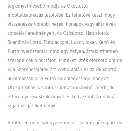
legkényelmesebb módja az Okoslottó
mobilalkalmazás letöltése. Ez lehetővé teszi, hogy
visszanézze korábbi hetek, hónapok vagy akár évek
sorsolási eredményeit. Az Ötöslottó, Hatoslottó,
Skandináv Lottó, EuroJackpot, Luxor, Joker, Kenó és
Puttó nyerőszámai mind egy helyen, áttekinthetően
szerepelnek a portálon. Mindkét játék elérhető online
is a Szerencsejáték Zrt weboldalán és az Okoslottó
alkalmazásban. A Puttó különlegessége, hogy az
Ötöslottóhoz hasonló számtartományból merít, de
eltérő nyerési struktúrával és kedvezőbb áron kínál
izgalmas játékélményt.
A többség nemcsak győzelmeket, hanem gólzáport és