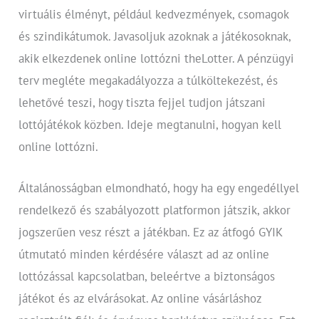
virtuális élményt, például kedvezmények, csomagok
és szindikátumok. Javasoljuk azoknak a játékosoknak,
akik elkezdenek online lottózni theLotter. A pénzügyi
terv megléte megakadályozza a túlköltekezést, és
lehetővé teszi, hogy tiszta fejjel tudjon játszani
lottójátékok közben. Ideje megtanulni, hogyan kell
online lottózni.
Általánosságban elmondható, hogy ha egy engedéllyel
rendelkező és szabályozott platformon játszik, akkor
jogszerűen vesz részt a játékban. Ez az átfogó GYIK
útmutató minden kérdésére választ ad az online
lottózással kapcsolatban, beleértve a biztonságos
játékot és az elvárásokat. Az online vásárláshoz