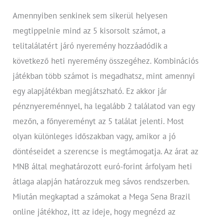
Amennyiben senkinek sem sikerül helyesen
megtippelnie mind az 5 kisorsolt számot, a
telitalálatért járó nyeremény hozzáadódik a
következő heti nyeremény összegéhez. Kombinációs
játékban több számot is megadhatsz, mint amennyi
egy alapjátékban megjátszható. Ez akkor jár
pénznyereménnyel, ha legalább 2 találatod van egy
mezőn, a főnyereményt az 5 találat jelenti. Most
olyan különleges időszakban vagy, amikor a jó
döntéseidet a szerencse is megtámogatja. Az árat az
MNB által meghatározott euró-forint árfolyam heti
átlaga alapján határozzuk meg sávos rendszerben.
Miután megkaptad a számokat a Mega Sena Brazil
online játékhoz, itt az ideje, hogy megnézd az